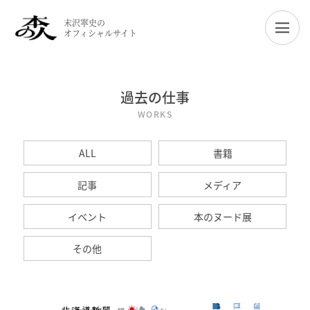
末沢寧史の
オフィシャルサイト
過去の仕事
WORKS
ALL
書籍
記事
メディア
イベント
本のヌード展
その他