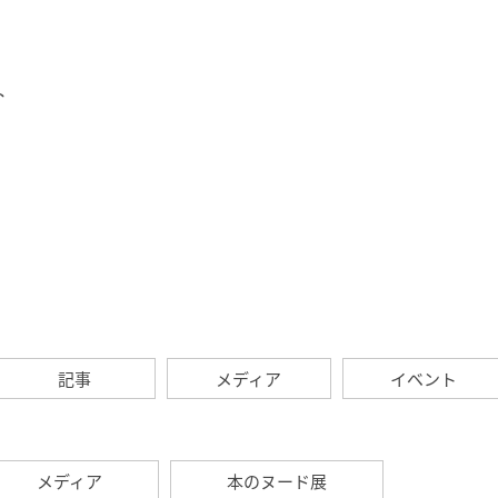
ト
記事
メディア
イベント
メディア
本のヌード展