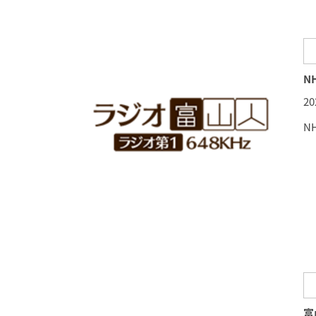
N
2
N
富