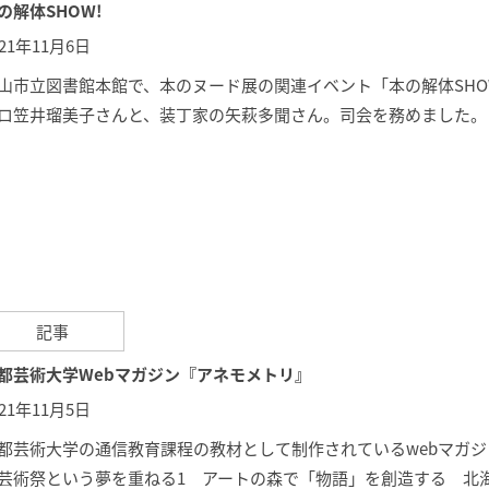
の解体SHOW!
021年11月6日
山市立図書館本館で、本のヌード展の関連イベント「本の解体SHO
ロ笠井瑠美子さんと、装丁家の矢萩多聞さん。司会を務めました。
記事
都芸術大学Webマガジン『アネモメトリ』
021年11月5日
都芸術大学の通信教育課程の教材として制作されているwebマガ
芸術祭という夢を重ねる1 アートの森で「物語」を創造する 北