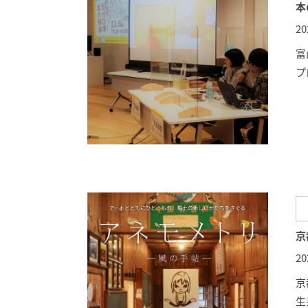
本
2
富
プ
京
2
京
生