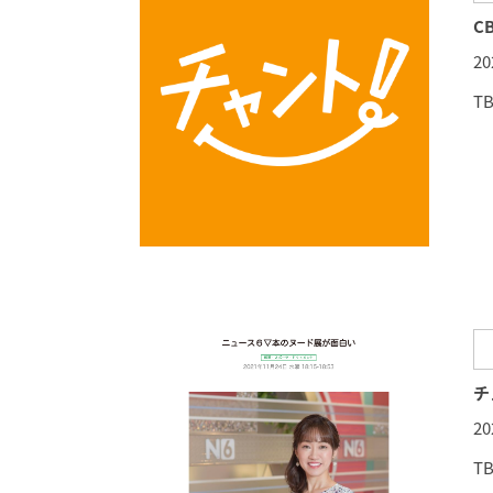
C
2
T
チ
2
T